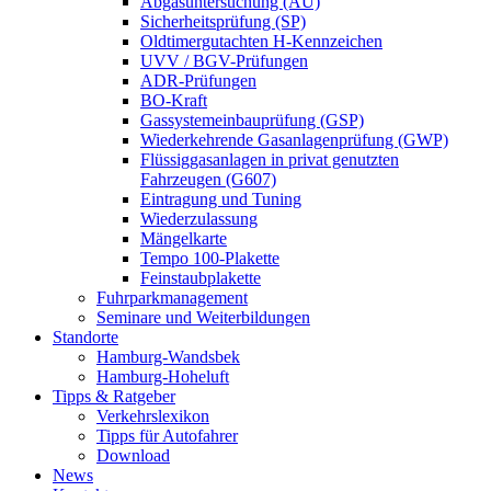
Abgasuntersuchung (AU)
Sicherheitsprüfung (SP)
Oldtimergutachten H-Kennzeichen
UVV / BGV-Prüfungen
ADR-Prüfungen
BO-Kraft
Gassystemeinbauprüfung (GSP)
Wiederkehrende Gasanlagenprüfung (GWP)
Flüssiggasanlagen in privat genutzten
Fahrzeugen (G607)
Eintragung und Tuning
Wiederzulassung
Mängelkarte
Tempo 100-Plakette
Feinstaubplakette
Fuhrparkmanagement
Seminare und Weiterbildungen
Standorte
Hamburg-Wandsbek
Hamburg-Hoheluft
Tipps & Ratgeber
Verkehrslexikon
Tipps für Autofahrer
Download
News