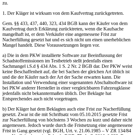
zu.
1. Der Kläger ist wirksam von dem Kaufvertrag zurückgetreten.
Gem. §§ 433, 437, 440, 323, 434 BGB kann der Käufer von dem
Kaufvertrag durch Erklärung zurücktreten, wenn die Kaufsache
mangelhaft ist, er dem Verkäufer eine angemessene Frist zur
Nacherfüllung gesetzt hat und es sich nicht um einen unerheblichen
Mangel handelt. Diese Voraussetzungen liegen vor.
a) Die in dem PKW installierte Software zur Beeinflussung der
Schadstoffemissionen im Testbetrieb stellt jedenfalls einen
Sachmangel i.S.d § 434 Abs. 1 S. 2 Nr. 2 BGB dar. Der PKW weist
keine Beschaffenheit auf, die bei Sachen der gleichen Art üblich ist
und die der Käufer nach der Art der Sache erwarten kann. Die
Installation und Verwendung einer sogenannten Abschaltsoftware ist
bei PKW anderer Hersteller in einer vergleichbaren Fahrzeugklasse
jedenfalls nicht bekanntermaßen üblich. Der Beklagte hat
Entsprechendes auch nicht vorgetragen.
b) Der Kläger hat dem Beklagten auch eine Frist zur Nacherfüllung
gesetzt. Zwar ist die mit Schriftsatz vom 05.10.2015 gesetzte Frist
zur Nacherfüllung von höchstens 3 Wochen zu kurz und daher nicht
angemessen. Jedoch wurde durch die Fristsetzung eine angemessene
Frist in Gang gesetzt (vgl. BGH, Urt. v. 21.06.1985 – V ZR 134/84