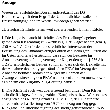
Aussage
Wegen der ausführlichen Auseinandersetzung des LG
Braunschweig mit dem Begriff der Unerheblichkeit, sollen die
Entscheidungsgründe im Wortlaut wiedergegeben werden:
„Die zulässige Klage hat im weit überwiegenden Umfang Erfolg.
I. Die Klage ist – auch hinsichtlich des Feststellungsbegehrens
gemäß dem Klageantrag zu 2 – zulässig. Der Kläger hat ein gem. §
256 Abs. 1 ZPO erforderliches rechtliches Interesse an der
Feststellung des Annahmeverzuges durch den Beklagten. Durch die
im Urteil tenorierte Feststellung, dass sich der Beklagte im
Annahmeverzug befindet, vermag der Kläger den gem. § 756 Abs.
1 ZPO erforderlichen Beweis zu führen, dass sich der Beklagte mit
der Annahme des streitgegenständlichen PKW im Verzug der
Annahme befindet, sodass der Kläger im Rahmen der
Zwangsvollstreckung den PKW nicht erneut anbieten muss, obwohl
es sich um eine Zug-um- Zug-Leistung handelt.
II. Die Klage ist auch weit überwiegend begründet. Dem Kläger
steht die Rückgewähr des gezahlten Kaufpreises, bzw. Wertersatzes
abzüglich eines Nutzungsersatzes i.H.v. 1312,28 EUR für eine
anrechenbare Laufleistung von 19.750 km Zug um Zug gegen
Rückgabe und Rückübereignung des streitgegenständlichen PKW