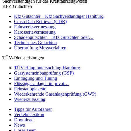
KFZ-Gutachten
Kfz Gutachter – Kfz Sachverständiger Hamburg
Crash Data Retrieval (CDR)
Fahrwerksvermessung
Karosserievermessung
Schadengutachten – Kfz Gutachten oder…
Technisches Gutachten
Überprüfung Messverfahren
TÜV-Dienstleistungen
TÜV Hauptuntersuchung Hamburg
Gassystemeinbauprüfung (GSP)
Eintragung und Tuning
Flüssiggasanlagen in privat…
Feinstaubplakette
Wiederkehrende Gasanlagenprüfung (GWP)
Wiederzulassung
Tipps für Autofahrer
Verkehrslexikon
Download
News
Unser Team