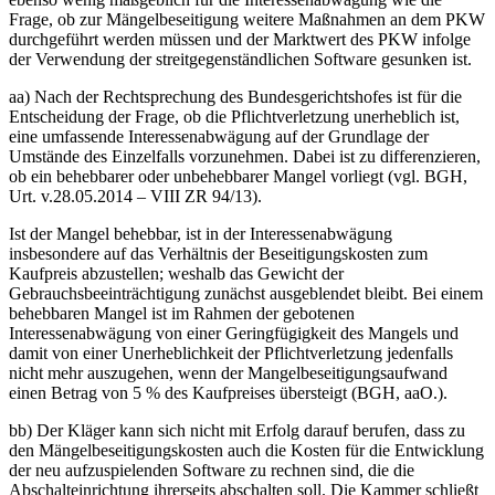
Frage, ob zur Mängelbeseitigung weitere Maßnahmen an dem PKW
durchgeführt werden müssen und der Marktwert des PKW infolge
der Verwendung der streitgegenständlichen Software gesunken ist.
aa) Nach der Rechtsprechung des Bundesgerichtshofes ist für die
Entscheidung der Frage, ob die Pflichtverletzung unerheblich ist,
eine umfassende Interessenabwägung auf der Grundlage der
Umstände des Einzelfalls vorzunehmen. Dabei ist zu differenzieren,
ob ein behebbarer oder unbehebbarer Mangel vorliegt (vgl. BGH,
Urt. v.28.05.2014 – VIII ZR 94/13).
Ist der Mangel behebbar, ist in der Interessenabwägung
insbesondere auf das Verhältnis der Beseitigungskosten zum
Kaufpreis abzustellen; weshalb das Gewicht der
Gebrauchsbeeinträchtigung zunächst ausgeblendet bleibt. Bei einem
behebbaren Mangel ist im Rahmen der gebotenen
Interessenabwägung von einer Geringfügigkeit des Mangels und
damit von einer Unerheblichkeit der Pflichtverletzung jedenfalls
nicht mehr auszugehen, wenn der Mangelbeseitigungsaufwand
einen Betrag von 5 % des Kaufpreises übersteigt (BGH, aaO.).
bb) Der Kläger kann sich nicht mit Erfolg darauf berufen, dass zu
den Mängelbeseitigungskosten auch die Kosten für die Entwicklung
der neu aufzuspielenden Software zu rechnen sind, die die
Abschalteinrichtung ihrerseits abschalten soll. Die Kammer schließt