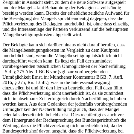
Zeitpunkt in Aussicht steht, zu dem die neue Software aufgespielt
und der Mangel – laut Behauptung der Beklagten – vollständig
beseitigt werden kann. Bereits der erhebliche zeitliche Aufwand für
die Beseitigung des Mangels spricht eindeutig dagegen, dass die
Pflichtverletzung des Beklagten unerheblich ist, ohne dass einseitig
und die Interessenlage der Parteien verkürzend auf die behaupteten
Mängelbeseitigungskosten abgestellt wird.
Der Beklagte kann sich darüber hinaus nicht darauf berufen, dass
die Mängelbeseitigungskosten im Vergleich zu dem Kaufpreis
unerheblich sind, wenn die Mängelbeseitigung tatsächlich nicht
durchgeführt werden kann. Es liegt ein Fall der zumindest
vorübergehenden tatsächlichen Unmöglichkeit der Nacherfüllung
i.S.d. § 275 Abs. 1 BGB vor (vgl. zur vorübergehenden
Unmöglichkeit Ernst, in: Münchener Kommentar BGB, 7. Aufl.
2016, § 275, Rn. 135ff.), was in die Interessenabwägung
einzustellen ist und für den hier zu beurteilenden Fall dazu führt,
dass die Pflichtverletzung nicht unerheblich ist, da sie zumindest
nicht in absehbarer Zeit erfolgreich durch Nacherfüllung behoben
werden kann. Aus dem Gedanken der jedenfalls vorübergehenden
Unmöglichkeit der Nacherfüllung folgt auch, dass der Mangel
jedenfalls derzeit nicht behebbar ist. Dies rechtfertigt es auch vor
dem Hintergrund der Rechtsprechung des Bundesgerichtshofs die
Wertung, dass die Pflichtverletzung nicht unerheblich ist, da der
Bundesgerichtshof davon ausgeht, dass die Pflichtverletzung bei