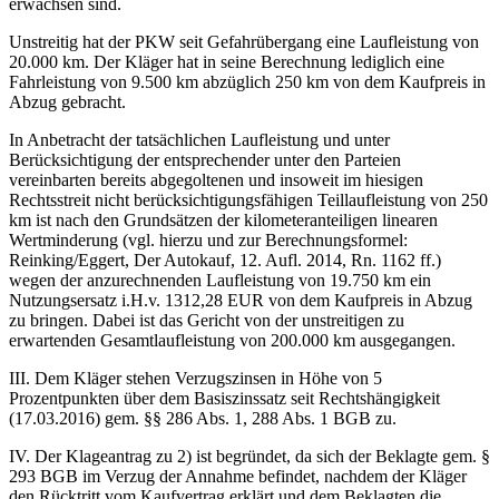
erwachsen sind.
Unstreitig hat der PKW seit Gefahrübergang eine Laufleistung von
20.000 km. Der Kläger hat in seine Berechnung lediglich eine
Fahrleistung von 9.500 km abzüglich 250 km von dem Kaufpreis in
Abzug gebracht.
In Anbetracht der tatsächlichen Laufleistung und unter
Berücksichtigung der entsprechender unter den Parteien
vereinbarten bereits abgegoltenen und insoweit im hiesigen
Rechtsstreit nicht berücksichtigungsfähigen Teillaufleistung von 250
km ist nach den Grundsätzen der kilometeranteiligen linearen
Wertminderung (vgl. hierzu und zur Berechnungsformel:
Reinking/Eggert, Der Autokauf, 12. Aufl. 2014, Rn. 1162 ff.)
wegen der anzurechnenden Laufleistung von 19.750 km ein
Nutzungsersatz i.H.v. 1312,28 EUR von dem Kaufpreis in Abzug
zu bringen. Dabei ist das Gericht von der unstreitigen zu
erwartenden Gesamtlaufleistung von 200.000 km ausgegangen.
III. Dem Kläger stehen Verzugszinsen in Höhe von 5
Prozentpunkten über dem
Basiszinssatz
seit Rechtshängigkeit
(17.03.2016) gem. §§ 286 Abs. 1, 288 Abs. 1 BGB zu.
IV. Der Klageantrag zu 2) ist begründet, da sich der Beklagte gem. §
293 BGB im Verzug der Annahme befindet, nachdem der Kläger
den Rücktritt vom Kaufvertrag erklärt und dem Beklagten die