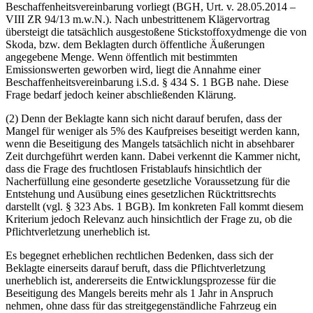
Beschaffenheitsvereinbarung vorliegt (BGH, Urt. v. 28.05.2014 –
VIII ZR 94/13 m.w.N.). Nach unbestrittenem Klägervortrag
übersteigt die tatsächlich ausgestoßene Stickstoffoxydmenge die von
Skoda, bzw. dem Beklagten durch öffentliche Äußerungen
angegebene Menge. Wenn öffentlich mit bestimmten
Emissionswerten geworben wird, liegt die Annahme einer
Beschaffenheitsvereinbarung i.S.d. § 434 S. 1 BGB nahe. Diese
Frage bedarf jedoch keiner abschließenden Klärung.
(2) Denn der Beklagte kann sich nicht darauf berufen, dass der
Mangel für weniger als 5% des Kaufpreises beseitigt werden kann,
wenn die Beseitigung des Mangels tatsächlich nicht in absehbarer
Zeit durchgeführt werden kann. Dabei verkennt die Kammer nicht,
dass die Frage des fruchtlosen Fristablaufs hinsichtlich der
Nacherfüllung eine gesonderte gesetzliche Voraussetzung für die
Entstehung und Ausübung eines gesetzlichen Rücktrittsrechts
darstellt (vgl. § 323 Abs. 1 BGB). Im konkreten Fall kommt diesem
Kriterium jedoch Relevanz auch hinsichtlich der Frage zu, ob die
Pflichtverletzung unerheblich ist.
Es begegnet erheblichen rechtlichen Bedenken, dass sich der
Beklagte einerseits darauf beruft, dass die Pflichtverletzung
unerheblich ist, andererseits die Entwicklungsprozesse für die
Beseitigung des Mangels bereits mehr als 1 Jahr in Anspruch
nehmen, ohne dass für das streitgegenständliche Fahrzeug ein