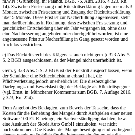
m.w.N.; Grüneberg, in: Palandt, BGB, 75. Aufl. 2016, § 323, Rn.
14). Zwischen Fristsetzung und Rücktrittserklärung lagen mehr als 3
Monate, zwischen Fristsetzung und Zugang der Rücktrittserklärung
über 5 Monate. Diese Frist ist zur Nacherfüllung angemessen; stellt
man darüber hinaus in Rechnung, dass zwischen Fristsetzung und
gerichtlicher Entscheidung über ein Jahr vergangen ist, ohne dass
eine Nachbesserung angeboten oder durchgeführt worden, ist eine
angemessene Frist zur Nacherfüllung in Gang gesetzt worden und
fruchtlos verstrichen.
c) Das Rücktrittsrecht des Klägers ist auch nicht gem. § 323 Abs. 5
S. 2 BGB ausgeschlossen, da der Mangel nicht unerheblich ist.
Gem. § 323 Abs. 5 S. 2 BGB ist der Rücktritt ausgeschlossen, wenn
der Schuldner eine Schlechtleistung erbracht hat, die
Pflichtverletzung jedoch unerheblich ist. Die diesbezügliche
Darlegungs- und
Beweislast
trägt der Beklagte als Rücktrittsgegner
(vgl. Ernst, in: Münchener Kommentar zum BGB, 7. Auflage 2016,
§ 323, Rn. 254).
Dem Angebot des Beklagten, zum Beweis der Tatsache, dass die
Kosten für die Behebung des Mangels durch Aufspielen einer neuen
Software 100 EUR betrage, ein Sachverständigengutachten, bzw.
eine Auskunft der Skoda Auto GmbH einzuholen, war nicht
nachzukommen. Die Kosten der Mängelbeseitigung sind vorliegend
ebenso wenig maßgeblich für die Interessenabwägung wie die