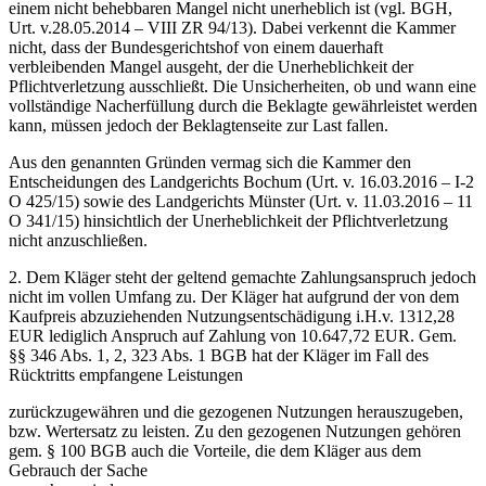
einem nicht behebbaren Mangel nicht unerheblich ist (vgl. BGH,
Urt. v.28.05.2014 – VIII ZR 94/13). Dabei verkennt die Kammer
nicht, dass der Bundesgerichtshof von einem dauerhaft
verbleibenden Mangel ausgeht, der die Unerheblichkeit der
Pflichtverletzung ausschließt. Die Unsicherheiten, ob und wann eine
vollständige Nacherfüllung durch die Beklagte gewährleistet werden
kann, müssen jedoch der Beklagtenseite zur Last fallen.
Aus den genannten Gründen vermag sich die Kammer den
Entscheidungen des Landgerichts Bochum (Urt. v. 16.03.2016 – I-2
O 425/15) sowie des Landgerichts Münster (Urt. v. 11.03.2016 – 11
O 341/15) hinsichtlich der Unerheblichkeit der Pflichtverletzung
nicht anzuschließen.
2. Dem Kläger steht der geltend gemachte Zahlungsanspruch jedoch
nicht im vollen Umfang zu. Der Kläger hat aufgrund der von dem
Kaufpreis abzuziehenden Nutzungsentschädigung i.H.v. 1312,28
EUR lediglich Anspruch auf Zahlung von 10.647,72 EUR. Gem.
§§ 346 Abs. 1, 2, 323 Abs. 1 BGB hat der Kläger im Fall des
Rücktritts empfangene Leistungen
zurückzugewähren und die gezogenen Nutzungen herauszugeben,
bzw. Wertersatz zu leisten. Zu den gezogenen Nutzungen gehören
gem. § 100 BGB auch die Vorteile, die dem Kläger aus dem
Gebrauch der Sache