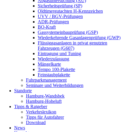
Abgasuntersuchung (AU)
Sicherheitsprüfung (SP)
Oldtimergutachten H-Kennzeichen
UVV / BGV-Prüfungen
ADR-Prüfungen
BO-Kraft
Gassystemeinbauprüfung (GSP)
Wiederkehrende Gasanlagenprüfung (GWP)
Flüssiggasanlagen in privat genutzten
Fahrzeugen (G607)
Eintragung und Tuning
Wiederzulassung
Mängelkarte
Tempo 100-Plakette
Feinstaubplakette
Fuhrparkmanagement
Seminare und Weiterbildungen
Standorte
Hamburg-Wandsbek
Hamburg-Hoheluft
Tipps & Ratgeber
Verkehrslexikon
Tipps für Autofahrer
Download
News