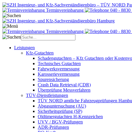
Terminvereinbarung
040 - 8830
Terminvereinbarung
040 - 8830
Leistungen
Kfz-Gutachten
Schadengutachten – Kfz Gutachten oder Kostenvo
Technisches Gutachten
Fahrwerksvermessung
Karosserievermessung
Spurensicherung
Crash Data Retrieval (CDR)
Überprüfung Messverfahren
TÜV-Dienstleistungen
TÜV NORD amtliche Fahrzeugprüfungen Hambu
Abgasuntersuchung (AU)
Sicherheitsprüfung (SP)
Oldtimergutachten H-Kennzeichen
UVV / BGV-Prüfungen
ADR-Prüfungen