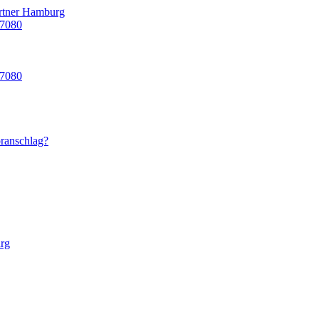
 7080
 7080
ranschlag?
rg