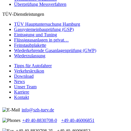
Überprüfung Messverfahren
TÜV-Dienstleistungen
TÜV Hauptuntersuchung Hamburg
Gassystemeinbauprüfung (GSP)
Eintragung und Tuning
Flüssiggasanlagen in privat…
Feinstaubplakette
Wiederkehrende Gasanlagenprüfung (GWP)
Wiederzulassung
Tipps für Autofahrer
Verkehrslexikon
Download
News
Unser Team
Karriere
Kontakt
info@szh-tuev.de
+49 40-8830708-0
+49 40-46006851
+49 40-8830708-25
+49 40-46006852