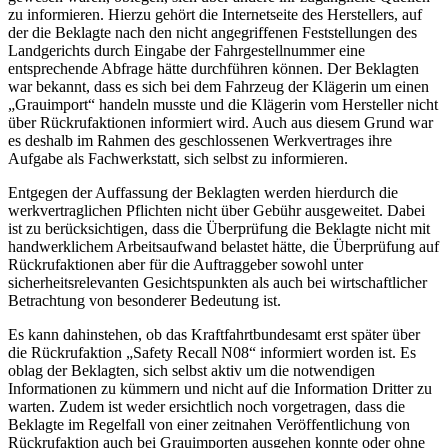
zu informieren. Hierzu gehört die Internetseite des Herstellers, auf
der die Beklagte nach den nicht angegriffenen Feststellungen des
Landgerichts durch Eingabe der Fahrgestellnummer eine
entsprechende Abfrage hätte durchführen können. Der Beklagten
war bekannt, dass es sich bei dem Fahrzeug der Klägerin um einen
„Grauimport“ handeln musste und die Klägerin vom Hersteller nicht
über Rückrufaktionen informiert wird. Auch aus diesem Grund war
es deshalb im Rahmen des geschlossenen Werkvertrages ihre
Aufgabe als Fachwerkstatt, sich selbst zu informieren.
Entgegen der Auffassung der Beklagten werden hierdurch die
werkvertraglichen Pflichten nicht über Gebühr ausgeweitet. Dabei
ist zu berücksichtigen, dass die Überprüfung die Beklagte nicht mit
handwerklichem Arbeitsaufwand belastet hätte, die Überprüfung auf
Rückrufaktionen aber für die Auftraggeber sowohl unter
sicherheitsrelevanten Gesichtspunkten als auch bei wirtschaftlicher
Betrachtung von besonderer Bedeutung ist.
Es kann dahinstehen, ob das Kraftfahrtbundesamt erst später über
die Rückrufaktion „Safety Recall N08“ informiert worden ist. Es
oblag der Beklagten, sich selbst aktiv um die notwendigen
Informationen zu kümmern und nicht auf die Information Dritter zu
warten. Zudem ist weder ersichtlich noch vorgetragen, dass die
Beklagte im Regelfall von einer zeitnahen Veröffentlichung von
Rückrufaktion auch bei Grauimporten ausgehen konnte oder ohne