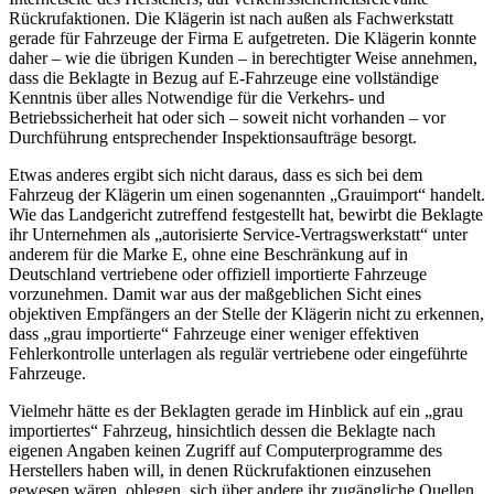
Rückrufaktionen. Die Klägerin ist nach außen als Fachwerkstatt
gerade für Fahrzeuge der Firma E aufgetreten. Die Klägerin konnte
daher – wie die übrigen Kunden – in berechtigter Weise annehmen,
dass die Beklagte in Bezug auf E-Fahrzeuge eine vollständige
Kenntnis über alles Notwendige für die Verkehrs- und
Betriebssicherheit hat oder sich – soweit nicht vorhanden – vor
Durchführung entsprechender Inspektionsaufträge besorgt.
Etwas anderes ergibt sich nicht daraus, dass es sich bei dem
Fahrzeug der Klägerin um einen sogenannten „Grauimport“ handelt.
Wie das Landgericht zutreffend festgestellt hat, bewirbt die Beklagte
ihr Unternehmen als „autorisierte Service-Vertragswerkstatt“ unter
anderem für die Marke E, ohne eine Beschränkung auf in
Deutschland vertriebene oder offiziell importierte Fahrzeuge
vorzunehmen. Damit war aus der maßgeblichen Sicht eines
objektiven Empfängers an der Stelle der Klägerin nicht zu erkennen,
dass „grau importierte“ Fahrzeuge einer weniger effektiven
Fehlerkontrolle unterlagen als regulär vertriebene oder eingeführte
Fahrzeuge.
Vielmehr hätte es der Beklagten gerade im Hinblick auf ein „grau
importiertes“ Fahrzeug, hinsichtlich dessen die Beklagte nach
eigenen Angaben keinen Zugriff auf Computerprogramme des
Herstellers haben will, in denen Rückrufaktionen einzusehen
gewesen wären, oblegen, sich über andere ihr zugängliche Quellen