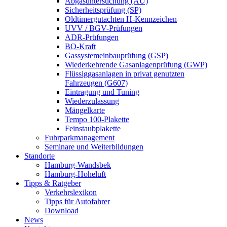
Abgasuntersuchung (AU)
Sicherheitsprüfung (SP)
Oldtimergutachten H-Kennzeichen
UVV / BGV-Prüfungen
ADR-Prüfungen
BO-Kraft
Gassystemeinbauprüfung (GSP)
Wiederkehrende Gasanlagenprüfung (GWP)
Flüssiggasanlagen in privat genutzten
Fahrzeugen (G607)
Eintragung und Tuning
Wiederzulassung
Mängelkarte
Tempo 100-Plakette
Feinstaubplakette
Fuhrparkmanagement
Seminare und Weiterbildungen
Standorte
Hamburg-Wandsbek
Hamburg-Hoheluft
Tipps & Ratgeber
Verkehrslexikon
Tipps für Autofahrer
Download
News