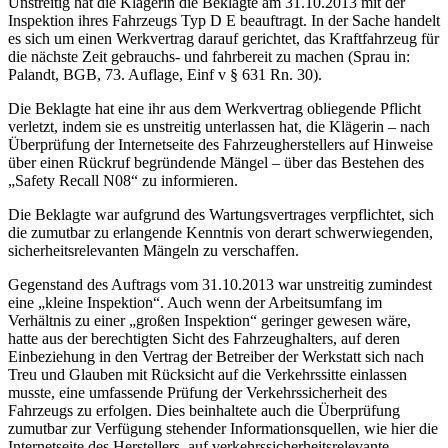
Unstreitig hat die Klägerin die Beklagte am 31.10.2013 mit der
Inspektion ihres Fahrzeugs Typ D E beauftragt. In der Sache handelt
es sich um einen Werkvertrag darauf gerichtet, das Kraftfahrzeug für
die nächste Zeit gebrauchs- und fahrbereit zu machen (Sprau in:
Palandt, BGB, 73. Auflage, Einf v § 631 Rn. 30).
Die Beklagte hat eine ihr aus dem Werkvertrag obliegende Pflicht
verletzt, indem sie es unstreitig unterlassen hat, die Klägerin – nach
Überprüfung der Internetseite des Fahrzeugherstellers auf Hinweise
über einen Rückruf begründende Mängel – über das Bestehen des
„Safety Recall N08“ zu informieren.
Die Beklagte war aufgrund des Wartungsvertrages verpflichtet, sich
die zumutbar zu erlangende Kenntnis von derart schwerwiegenden,
sicherheitsrelevanten Mängeln zu verschaffen.
Gegenstand des Auftrags vom 31.10.2013 war unstreitig zumindest
eine „kleine Inspektion“. Auch wenn der Arbeitsumfang im
Verhältnis zu einer „großen Inspektion“ geringer gewesen wäre,
hatte aus der berechtigten Sicht des Fahrzeughalters, auf deren
Einbeziehung in den Vertrag der Betreiber der Werkstatt sich nach
Treu und Glauben mit Rücksicht auf die Verkehrssitte einlassen
musste, eine umfassende Prüfung der Verkehrssicherheit des
Fahrzeugs zu erfolgen. Dies beinhaltete auch die Überprüfung
zumutbar zur Verfügung stehender Informationsquellen, wie hier die
Internetseite des Herstellers, auf verkehrssicherheitsrelevante