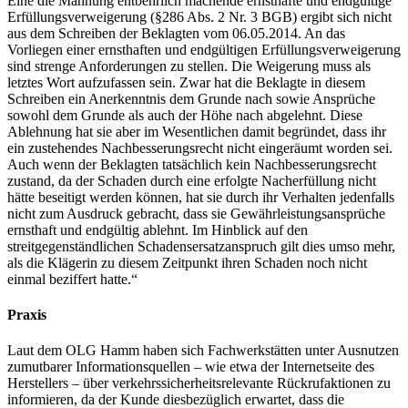
Eine die Mahnung entbehrlich machende ernsthafte und endgültige
Erfüllungsverweigerung (§286 Abs. 2 Nr. 3 BGB) ergibt sich nicht
aus dem Schreiben der Beklagten vom 06.05.2014. An das
Vorliegen einer ernsthaften und endgültigen Erfüllungsverweigerung
sind strenge Anforderungen zu stellen. Die Weigerung muss als
letztes Wort aufzufassen sein. Zwar hat die Beklagte in diesem
Schreiben ein Anerkenntnis dem Grunde nach sowie Ansprüche
sowohl dem Grunde als auch der Höhe nach abgelehnt. Diese
Ablehnung hat sie aber im Wesentlichen damit begründet, dass ihr
ein zustehendes Nachbesserungsrecht nicht eingeräumt worden sei.
Auch wenn der Beklagten tatsächlich kein Nachbesserungsrecht
zustand, da der Schaden durch eine erfolgte Nacherfüllung nicht
hätte beseitigt werden können, hat sie durch ihr Verhalten jedenfalls
nicht zum Ausdruck gebracht, dass sie Gewährleistungsansprüche
ernsthaft und endgültig ablehnt. Im Hinblick auf den
streitgegenständlichen Schadensersatzanspruch gilt dies umso mehr,
als die Klägerin zu diesem Zeitpunkt ihren Schaden noch nicht
einmal beziffert hatte.“
Praxis
Laut dem OLG Hamm haben sich Fachwerkstätten unter Ausnutzen
zumutbarer Informationsquellen – wie etwa der Internetseite des
Herstellers – über verkehrssicherheitsrelevante Rückrufaktionen zu
informieren, da der Kunde diesbezüglich erwartet, dass die