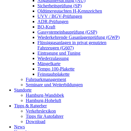
Abgasuntersuchung (AU)
Sicherheitsprüfung (SP)
Oldtimergutachten H-Kennzeichen
UVV / BGV-Prüfungen
ADR-Prüfungen
BO-Kraft
Gassystemeinbauprüfung (GSP)
Wiederkehrende Gasanlagenprüfung (GWP)
Flüssiggasanlagen in privat genutzten
Fahrzeugen (G607)
Eintragung und Tuning
Wiederzulassung
Mängelkarte
Tempo 100-Plakette
Feinstaubplakette
Fuhrparkmanagement
Seminare und Weiterbildungen
Standorte
Hamburg-Wandsbek
Hamburg-Hoheluft
Tipps & Ratgeber
Verkehrslexikon
Tipps für Autofahrer
Download
News