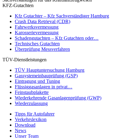
KFZ-Gutachten
Kfz Gutachter – Kfz Sachverständiger Hamburg
Crash Data Retrieval (CDR)
Fahrwerksvermessung
Karosserievermessung
Schadengutachten – Kfz Gutachten oder…
Technisches Gutachten
Überprüfung Messverfahren
TÜV-Dienstleistungen
TÜV Hauptuntersuchung Hamburg
Gassystemeinbauprüfung (GSP)
Eintragung und Tuning
Flüssiggasanlagen in privat…
Feinstaubplakette
Wiederkehrende Gasanlagenprüfung (GWP)
Wiederzulassung
Tipps für Autofahrer
Verkehrslexikon
Download
News
Unser Team