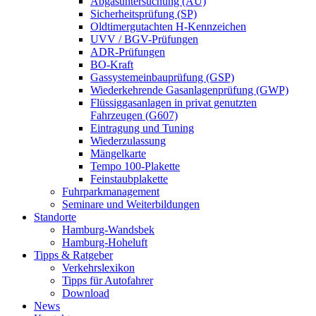
Abgasuntersuchung (AU)
Sicherheitsprüfung (SP)
Oldtimergutachten H-Kennzeichen
UVV / BGV-Prüfungen
ADR-Prüfungen
BO-Kraft
Gassystemeinbauprüfung (GSP)
Wiederkehrende Gasanlagenprüfung (GWP)
Flüssiggasanlagen in privat genutzten
Fahrzeugen (G607)
Eintragung und Tuning
Wiederzulassung
Mängelkarte
Tempo 100-Plakette
Feinstaubplakette
Fuhrparkmanagement
Seminare und Weiterbildungen
Standorte
Hamburg-Wandsbek
Hamburg-Hoheluft
Tipps & Ratgeber
Verkehrslexikon
Tipps für Autofahrer
Download
News