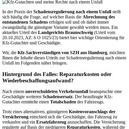
In der Praxis der
Schadensregulierung nach einem Unfall
stellt
sich häufig die Frage, auf welcher Basis die
Abrechnung des
entstandenen Schadens
erfolgen soll und ob dabei immer
zwangsläufig die günstigste Variante gewählt werden muss. Ein
aktuelles Urteil des
Landgerichts Braunschweig
(Urteil vom
20.10.2023, AZ: 6 O 1025/23) bietet hier wichtige Orientierung für
Kfz-Gutachter und Geschädigte.
Wir, die
Kfz-Sachverständigen von SZH aus Hamburg
, möchten
Ihnen die Inhalte dieses Urteils zur Schadensregulierung nach einem
Unfall im Folgenden näher bringen.
Hintergrund des Falles: Reparaturkosten oder
Wiederbeschaffungsaufwand?
Nach einem
unverschuldeten Verkehrsunfall
beanspruchte eine
Geschädigte weiteren
Schadensersatz
. Der beauftragte Kfz-
Gutachter ermittelte einen
Totalschaden
des Fahrzeugs.
Trotz eines alternativen, günstigeren
Kostenvoranschlags der
Versicherung
entschied sich die Geschädigte, das Fahrzeug zu
verkaufen und ein
Ersatzfahrzeug
anzuschaffen. Die Versicherung
regulierte auf Basis der niedrigeren
Reparaturkosten
, während die